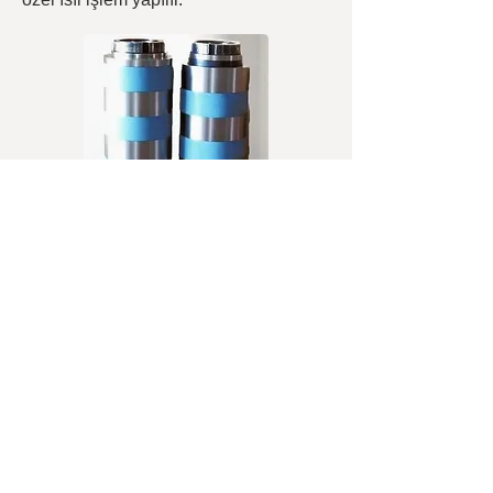
Malafa Montajlı
Bıçak Seti
Tek ölçülü, dar toleranslı hassas
kesmelerde ; kesme boşluğu verilmiş
bıçak ve lastikler , ayarlı şekilde
malafaya monte edilerek hazır hale
getirilir. Kullanıcı sadece bıçak setini
mile takar.